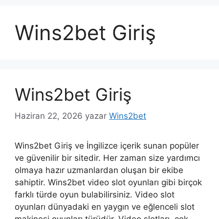
Wins2bet Giriş
Wins2bet Giriş
Haziran 22, 2026
yazar
Wins2bet
Wins2bet Giriş ve İngilizce içerik sunan popüler
ve güvenilir bir sitedir. Her zaman size yardımcı
olmaya hazır uzmanlardan oluşan bir ekibe
sahiptir. Wins2bet video slot oyunları gibi birçok
farklı türde oyun bulabilirsiniz. Video slot
oyunları dünyadaki en yaygın ve eğlenceli slot