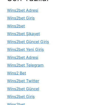
Wins2bet Adresi
Wins2bet Giriş
Wins2bet
Wins2bet Şikayet
Wins2bet Güncel Giriş
Wins2bet Yeni Giriş
Wins2bet Adresi
Wins2bet Telegram
Wins2 Bet
Wins2bet Twitter
Wins2bet Güncel
Wins2bet Giriş
Wins2bet