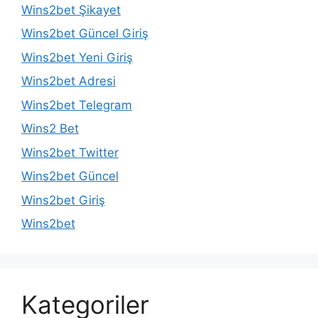
Wins2bet Şikayet
Wins2bet Güncel Giriş
Wins2bet Yeni Giriş
Wins2bet Adresi
Wins2bet Telegram
Wins2 Bet
Wins2bet Twitter
Wins2bet Güncel
Wins2bet Giriş
Wins2bet
Kategoriler