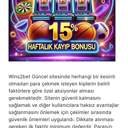
Wins2bet Güncel sitesinde herhangi bir kesinti
olmadan para çekmek isteyen kişilerin belirli
faktörlere göre özel aksiyonlar alması
gerekmektedir. Sitenin güvenli kalmasını
sağlamak ve diğer kullanıcılara haksız avantajlar
sağlanmasını önlemek için çekimler sırasında
güvenlik önlemleri uygulandı. Dikkate alınması
gereken ilk faktör minimum değerdir. Paranızı