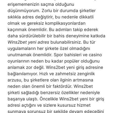
erişememenizin saçma olduğunu
düşünmüyorum. Zorlu bir durumda şirketler
sıklıkla adres değiştirir, bu nedenle dikkatli
olmak ve gereksiz komplikasyonlardan
kaçınmak önemlidir. Bu adımları takip ederek
daha sürdürülebilir bir bahis deneyimine katkıda
Wins2bet yeni adres
bulunabilirsiniz. Bu tür
uygulamaların her şirkete özel olmadığını
unutmamak önemlidir. Spor bahisleri ve casino
oyunlarının neden bu kadar popüler olduğunu
anlamak zor değil. Wins2bet yeni giriş adresine
bağlanılamıyor. Hızlı ve zahmetsiz zenginlik
arzusu, bu şirketlere olan ilginin artmasına
neden olan önemli bir faktördür. Wins2bet
şirketi sağladığı benzersiz özellikler nedeniyle
başarıya ulaştı. Öncelikle Wins2bet yeni bir giriş
adresi açtığını ve sizlere kusursuz hizmet
sunmaya sorunsuz bir şekilde devam edeceğini