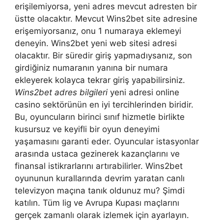
erişilemiyorsa, yeni adres mevcut adresten bir
üstte olacaktır. Mevcut Wins2bet site adresine
erişemiyorsanız, onu 1 numaraya eklemeyi
deneyin. Wins2bet yeni web sitesi adresi
olacaktır. Bir süredir giriş yapmadıysanız, son
girdiğiniz numaranın yanına bir numara
ekleyerek kolayca tekrar giriş yapabilirsiniz.
Wins2bet adres bilgileri
yeni adresi online
casino sektörünün en iyi tercihlerinden biridir.
Bu, oyuncuların birinci sınıf hizmetle birlikte
kusursuz ve keyifli bir oyun deneyimi
yaşamasını garanti eder. Oyuncular istasyonlar
arasında ustaca gezinerek kazançlarını ve
finansal istikrarlarını artırabilirler. Wins2bet
oyununun kurallarında devrim yaratan canlı
televizyon maçına tanık oldunuz mu? Şimdi
katılın. Tüm lig ve Avrupa Kupası maçlarını
gerçek zamanlı olarak izlemek için ayarlayın.