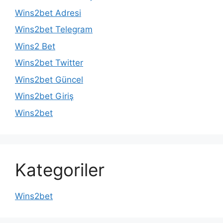
Wins2bet Adresi
Wins2bet Telegram
Wins2 Bet
Wins2bet Twitter
Wins2bet Güncel
Wins2bet Giriş
Wins2bet
Kategoriler
Wins2bet