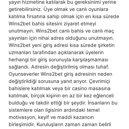
yayın hizmetine katılarak bu gereksinimi yerine
getirebilirsiniz. Üye olmak ve canlı oyunlara
katılma fırsatına sahip olmak için en kısa sürede
Wins2bet bahis sitesini ziyaret etmeyi
unutmayın. Wins2bet canlı bahis ve canlı maç
yayınları için nihai adres olduğunu unutmayın.
Wins2bet yeni giriş adresi kısa sürede şirketin
uzmanları tarafından açıklanarak üyelerin
herhangi bir giriş sorunuyla karşılaşmaması
sağlandı. Adresin değiştirilmiş olması tuhaf.
Oyunseverler Wins2bet giriş adresinin neden
değiştirildiği sorusuna yanıt arıyor. Çevrimiçi
bahislere katılmak veya bir casino masasına
katılmak, birçok kişinin en az bir kez eğlenceli
bulduğu ve takdir ettiği bir şeydir. İnsanların bu
sistemlere olan ilgisinin ardındaki temel
motivasyon, keyif ve maddi kazancın
birleşimidir. Kuruluşların zaman zaman belirli