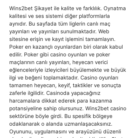
Wins2bet Şikayet ile kalite ve farklılık. Oynatma
kalitesi ve ses sistemi diğer platformlarla
aynıdır. Bu sayfada tüm liglerin canlı maç
yayınları ve yayınları sunulmaktadır. Web
sitesine erişin ve kayıt işlemini tamamlayın.
Poker en kazançlı oyunlardan biri olarak kabul
edilir. Poker gibi casino oyunları ve poker
maçlarının canlı yayınları, heyecan verici
eğlenceleriyle izleyicileri büyülemekte ve büyük
ilgi ve beğeni toplamaktadır. Casino oyunları
tamamen heyecan, keyif, taktikler ve sonuçta
zaferle ilgilidir. Casinoda yapacağınız
harcamalara dikkat ederek para kazanma
potansiyeline sahip olursunuz. Wins2bet casino
sektörüne böyle girdi. Bu spesifik bölgeye
odaklanarak o alanda uzmanlaşacaksınız.
Oyununu, uygulamasını ve arayüzünü düzenli