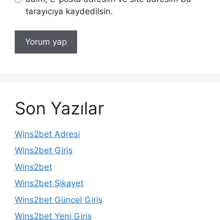
tarayıcıya kaydedilsin.
Son Yazılar
Wins2bet Adresi
Wins2bet Giriş
Wins2bet
Wins2bet Şikayet
Wins2bet Güncel Giriş
Wins2bet Yeni Giriş