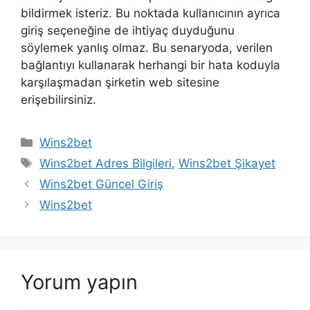
bildirmek isteriz. Bu noktada kullanıcının ayrıca
giriş seçeneğine de ihtiyaç duyduğunu
söylemek yanlış olmaz. Bu senaryoda, verilen
bağlantıyı kullanarak herhangi bir hata koduyla
karşılaşmadan şirketin web sitesine
erişebilirsiniz.
Kategoriler
Wins2bet
Etiketler
Wins2bet Adres Bilgileri
,
Wins2bet Şikayet
Wins2bet Güncel Giriş
Wins2bet
Yorum yapın